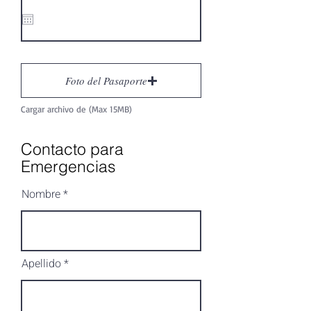
q
u
i
r
e
d
Foto del Pasaporte
Cargar archivo de (Max 15MB)
Contacto para
Emergencias
Nombre
Apellido