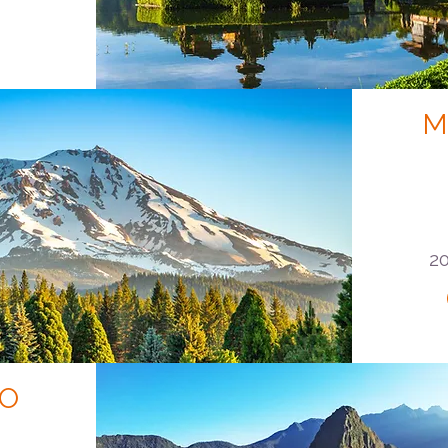
M
20
DO