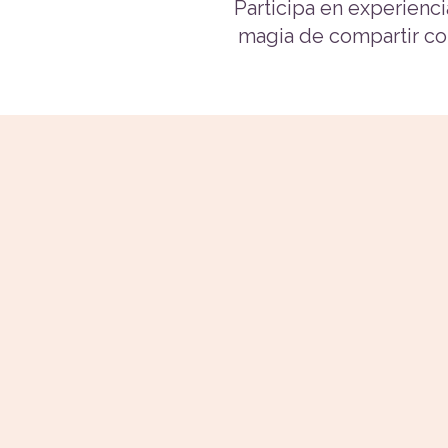
Participa en experienci
magia de compartir co