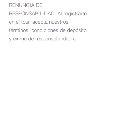
RENUNCIA DE
RESPONSABILIDAD: Al registrarte
en el tour, acepta nuestros
términos, condiciones de depósito
y exime de responsabilidad a
Sacred Land Travels, sus agentes
y facilitadores del Tour. Todo el
equipo de organización ha
trabajado diligentemente para
hacer todos los arreglos para
nuestro viaje juntos en Nepal y
Tibet, sin embargo, Sacred Land
Travels, sus agentes y
facilitadores del Tour no serán
responsables por retrasos, robos,
daños, lesión, o cualquier otra