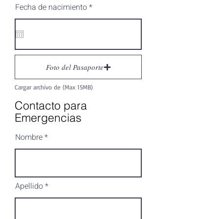
r
Fecha de nacimiento
*
e
q
u
i
r
e
d
Foto del Pasaporte
Cargar archivo de (Max 15MB)
Contacto para
Emergencias
Nombre
Apellido