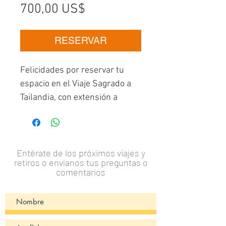
Precio
700,00 US$
RESERVAR
Felicidades por reservar tu
espacio en el Viaje Sagrado a
Tailandia, con extensión a
Camboya y a Vietnam 2026.
Para completar tu pago puedes
realizarlo a través de
transferencia bancaria o
Entérate de los próximos viajes y
retiros o envíanos tus preguntas o
depositando en Zelle al 951-
comentarios
719-7085. Si deseas pagarlo
con tarjeta hay un extra del 5%.
Si necesitas plan de pago, por
favor comunícate con nosotros