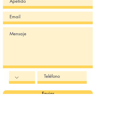
de inmediato.
Para depósitos bancarios:
Nombre del Banco: Chase Bank
Número de Cuenta:
265992831
Routing: 322271627
Para transferencias
internacionales usa el número
de routing: 021000021
Código Swift o IBAN:
Enviar
CHASUS33
Dirección: 383 Madison Ave.
New York, NY 10017
Titular de la cuenta: Emy
Shanti