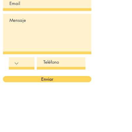
Nombre del Banco: Chase Bank
Número de Cuenta:
265992831
Routing: 322271627
Para transferencias
internacionales usa el número
de routing: 021000021
Código Swift o IBAN:
CHASUS33
Dirección: 383 Madison Ave.
Enviar
New York, NY 10017
Titular de la cuenta: Emy
Shanti
DBA: Sacred Land Travels
Por favor, verifica que tu