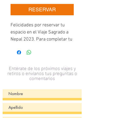
de
oferta
RESERVAR
Felicidades por reservar tu
espacio en el Viaje Sagrado a
Nepal 2023. Para completar tu
pago puedes realizarlo a través
de transferencia bancaria o
depositando en Zelle al 951-
719-7085. Si deseas pagarlo
Entérate de los próximos viajes y
retiros o envíanos tus preguntas o
con tarjeta hay un extra del 5%.
comentarios
Si necesitas plan de pago, por
favor comunícate con nosotros
de inmediato.
Para depósito bancario: